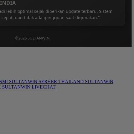
- INDIA
 lebih optimal sejak diberikan update terbaru. Sistem
 cepat, dan tidak ada gangguan saat digunakan.”
©2026 SULTANWIN
SMI
SULTANWIN SERVER THAILAND
SULTANWIN
K
SULTANWIN LIVECHAT