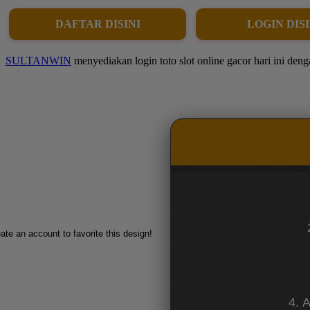
DAFTAR DISINI
LOGIN DISI
SULTANWIN
menyediakan login toto slot online gacor hari ini den
SULTANWIN adalah platf
sehingga memberikan pe
ate an account to favorite this design!
Ya, SULTANWIN didukung
tanpa lag maupun error
Keunggulannya meliputi
4. 
peningkatan kecepatan 