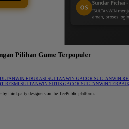
Sundar Pichai 
OS
“SULTANWIN menjadi
aman, proses login
gan Pilihan Game Terpopuler
SULTANWIN EDUKASI
SULTANWIN GACOR
SULTANWIN RE
OT RESMI
SULTANWIN SITUS GACOR
SULTANWIN TERBAI
 by third-party designers on the TeePublic platform.