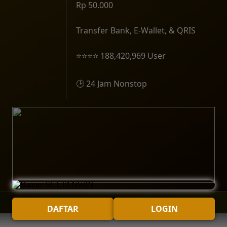
Rp 50.000
Transfer Bank, E-Wallet, & QRIS
⭐⭐⭐⭐ 188,420,969 User
🕒 24 Jam Nonstop
©2026 SULTANWIN
DAFTAR
LOGIN