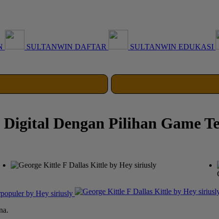
IN
SULTANWIN DAFTAR
SULTANWIN EDUKASI
igital Dengan Pilihan Game Te
na.