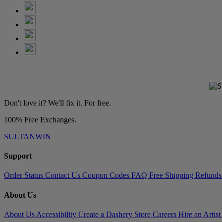
Don't love it? We'll fix it. For free.
100% Free Exchanges.
SULTANWIN
Support
Order Status
Contact Us
Coupon Codes
FAQ
Free Shipping
Refunds
About Us
About Us
Accessibility
Create a Dashery Store
Careers
Hire an Artis