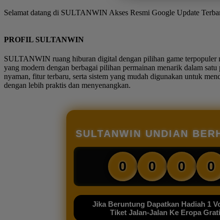
Selamat datang di SULTANWIN Akses Resmi Google Update Terbar
PROFIL SULTANWIN
SULTANWIN ruang hiburan digital dengan pilihan game terpopuler
yang modern dengan berbagai pilihan permainan menarik dalam satu 
nyaman, fitur terbaru, serta sistem yang mudah digunakan untuk mendu
dengan lebih praktis dan menyenangkan.
SULTANWIN UNDIAN BER
0
0
0
0
Jika Beruntung Dapatkan Hadiah 1 V
Tiket Jalan-Jalan Ke Eropa Grat