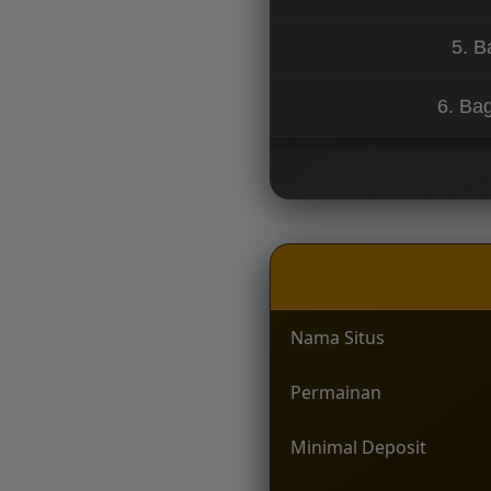
SULTANWIN dapat diakse
5. B
sistem yang telah diopt
Jika mengalami kendala
6. Ba
membantu menyelesaika
Pengguna dapat mengaks
serta memastikan koneks
Nama Situs
Permainan
Minimal Deposit