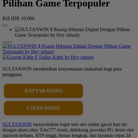
Pilihan Game Terpopuler
$18
IDR 10.000
SULTANWIN memberikan kenyamanan maksimal bagi para
pengguna.
DAFTAR DISINI
LOGIN DISINI
SULTANWIN
menyediakan login toto slot online gacor hari ini
dengan akses situs Toto777 resmi, didukung provider PG demo slot
maxwin terbaru, RTP tinggi, bonus lengkap, dan layanan cepat 24