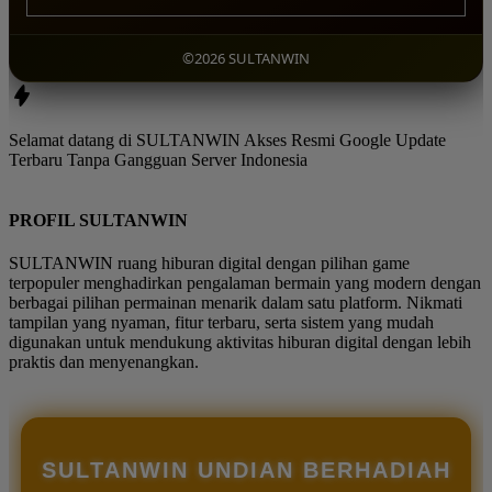
©2026 SULTANWIN
Selamat datang di SULTANWIN Akses Resmi Google Update
Terbaru Tanpa Gangguan Server Indonesia
PROFIL SULTANWIN
SULTANWIN ruang hiburan digital dengan pilihan game
terpopuler menghadirkan pengalaman bermain yang modern dengan
berbagai pilihan permainan menarik dalam satu platform. Nikmati
tampilan yang nyaman, fitur terbaru, serta sistem yang mudah
digunakan untuk mendukung aktivitas hiburan digital dengan lebih
praktis dan menyenangkan.
SULTANWIN UNDIAN BERHADIAH