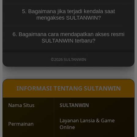
berbagai perangkat.
SULTANWIN dapat diakses melalui smartphone,
5. Bagaimana jika terjadi kendala saat
tablet, maupun desktop dengan tampilan responsif
mengakses SULTANWIN?
dan sistem yang telah dioptimalkan.
Jika mengalami kendala, pengguna dapat
6. Bagaimana cara mendapatkan akses resmi
menghubungi layanan customer service 24 jam
SULTANWIN terbaru?
yang siap membantu menyelesaikan permasalahan
dengan cepat.
Pengguna dapat mengakses link resmi SULTANWIN
yang telah diperbarui agar terhindar dari gangguan
©2026 SULTANWIN
serta memastikan koneksi tetap aman dan stabil.
INFORMASI TENTANG SULTANWIN
Nama Situs
SULTANWIN
Layanan Lansia & Game
Permainan
Online