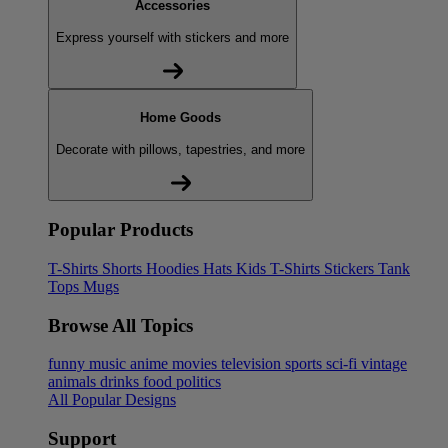
Accessories
Express yourself with stickers and more
Home Goods
Decorate with pillows, tapestries, and more
Popular Products
T-Shirts
Shorts
Hoodies
Hats
Kids T-Shirts
Stickers
Tank
Tops
Mugs
Browse All Topics
funny
music
anime
movies
television
sports
sci-fi
vintage
animals
drinks
food
politics
All Popular Designs
Support