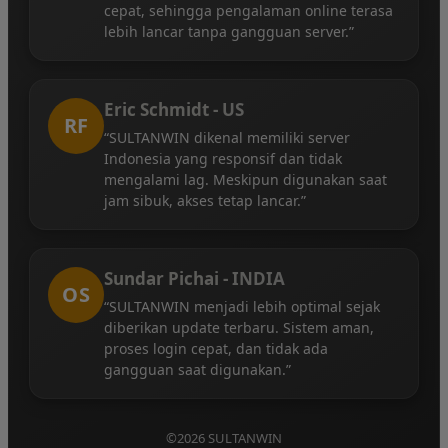
cepat, sehingga pengalaman online terasa
lebih lancar tanpa gangguan server.”
Eric Schmidt - US
RF
“SULTANWIN dikenal memiliki server
Indonesia yang responsif dan tidak
mengalami lag. Meskipun digunakan saat
jam sibuk, akses tetap lancar.”
Sundar Pichai - INDIA
OS
“SULTANWIN menjadi lebih optimal sejak
diberikan update terbaru. Sistem aman,
proses login cepat, dan tidak ada
gangguan saat digunakan.”
©2026 SULTANWIN