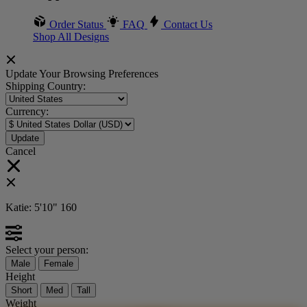
Order Status
FAQ
Contact Us
Shop All Designs
Update Your Browsing Preferences
Shipping Country:
Currency:
Cancel
Katie:
5'10"
160
Select your person:
Male
Female
Height
Short
Med
Tall
Weight