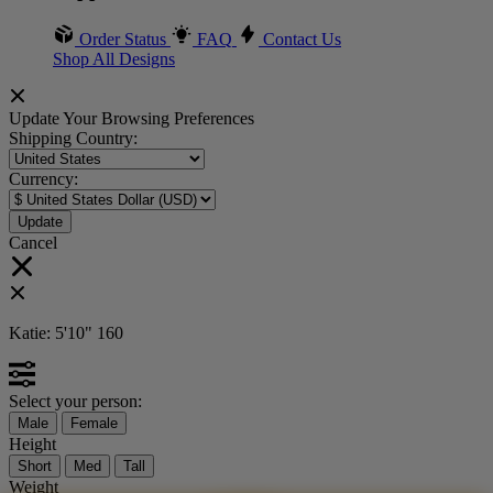
Order Status
FAQ
Contact Us
Shop All Designs
Update Your Browsing Preferences
Shipping Country:
Currency:
Cancel
Katie:
5'10"
160
Select your person:
Male
Female
Height
Short
Med
Tall
Weight