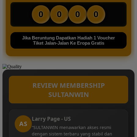
0
0
0
0
Jika Beruntung Dapatkan Hadiah 1 Voucher
Tiket Jalan-Jalan Ke Eropa Gratis
REVIEW MEMBERSHIP
SULTANWIN
Larry Page - US
AS
“SULTANWIN menawarkan akses resmi
dengan sistem terbaru yang stabil dan