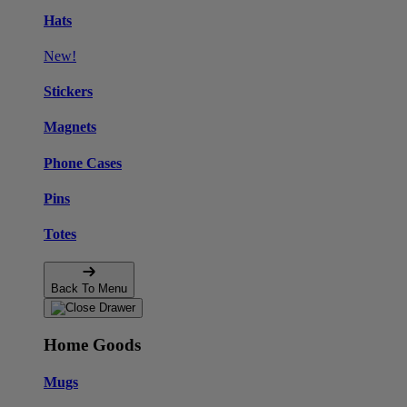
Hats
New!
Stickers
Magnets
Phone Cases
Pins
Totes
Back To Menu
Home Goods
Mugs