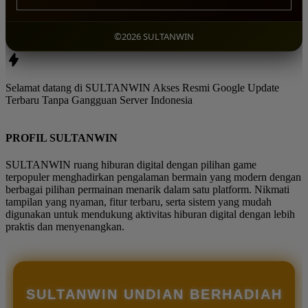
©2026 SULTANWIN
Selamat datang di SULTANWIN Akses Resmi Google Update
Terbaru Tanpa Gangguan Server Indonesia
PROFIL SULTANWIN
SULTANWIN ruang hiburan digital dengan pilihan game
terpopuler menghadirkan pengalaman bermain yang modern dengan
berbagai pilihan permainan menarik dalam satu platform. Nikmati
tampilan yang nyaman, fitur terbaru, serta sistem yang mudah
digunakan untuk mendukung aktivitas hiburan digital dengan lebih
praktis dan menyenangkan.
SULTANWIN UNDIAN BERHADIAH