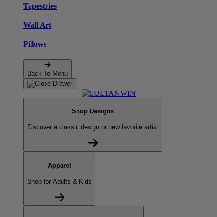
Tapestries
Wall Art
Pillows
Back To Menu
Shop Designs
Discover a classic design or new favorite artist
Apparel
Shop for Adults & Kids