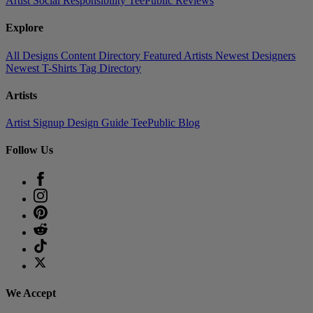
Artist
Social Responsibility
TeePublic Reviews
Explore
All Designs
Content Directory
Featured Artists
Newest Designers
Newest T-Shirts
Tag Directory
Artists
Artist Signup
Design Guide
TeePublic Blog
Follow Us
We Accept