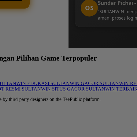
Sundar Pichai 
OS
“SULTANWIN menjadi
aman, proses login
gan Pilihan Game Terpopuler
SULTANWIN EDUKASI
SULTANWIN GACOR
SULTANWIN RE
OT RESMI
SULTANWIN SITUS GACOR
SULTANWIN TERBAI
 by third-party designers on the TeePublic platform.