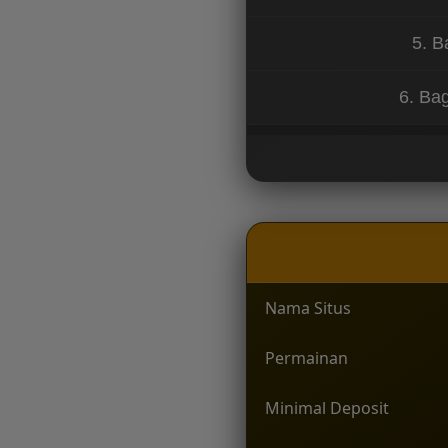
SULTANWIN dapat diakse
5. B
sistem yang telah diopt
Jika mengalami kendala
6. Ba
membantu menyelesaika
Pengguna dapat mengaks
serta memastikan koneks
Nama Situs
Permainan
Minimal Deposit