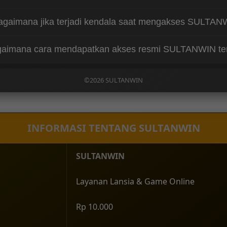
s melalui smartphone, tablet, maupun desktop dengan ta
agaimana jika terjadi kendala saat mengakses SULTA
imalkan.
, pengguna dapat menghubungi layanan customer service 2
gaimana cara mendapatkan akses resmi SULTANWIN te
n permasalahan dengan cepat.
es link resmi SULTANWIN yang telah diperbarui agar ter
i tetap aman dan stabil.
©2026 SULTANWIN
INFORMASI TENTANG SULTANWIN
SULTANWIN
Layanan Lansia & Game Online
Rp 10.000