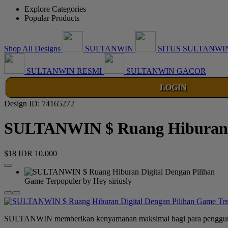
Explore Categories
Popular Products
Shop All Designs
SULTANWIN
SITUS SULTANW
SULTANWIN RESMI
SULTANWIN GACOR
LOGIN
Design ID: 74165272
SULTANWIN $ Ruang Hiburan D
$18
IDR 10.000
SULTANWIN memberikan kenyamanan maksimal bagi para penggu