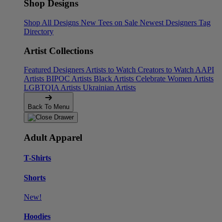
Shop Designs
Shop All Designs
New Tees on Sale
Newest Designers
Tag
Directory
Artist Collections
Featured Designers
Artists to Watch
Creators to Watch
AAPI
Artists
BIPOC Artists
Black Artists
Celebrate Women Artists
LGBTQIA Artists
Ukrainian Artists
Back To Menu
Adult Apparel
T-Shirts
Shorts
New!
Hoodies