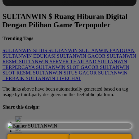
SULTANWIN $ Ruang Hiburan Digital
Dengan Pilihan Game Terpopuler
Trending Tags
SULTANWIN
SITUS SULTANWIN
SULTANWIN PANDUAN
SULTANWIN EDUKASI
SULTANWIN GACOR
SULTANWIN
RESMI
SULTANWIN SERVER THAILAND
SULTANWIN
TERPERCAYA
SULTANWIN SLOT GACOR
SULTANWIN
SLOT RESMI
SULTANWIN SITUS GACOR
SULTANWIN
TERBAIK
SULTANWIN LIVECHAT
The links above have been automatically generated based on tag
usage by third-party designers on the TeePublic platform.
Share this design: