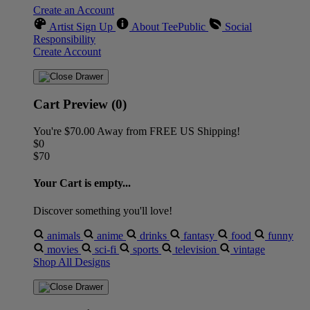
Create an Account
Artist Sign Up
About TeePublic
Social
Responsibility
Create Account
Cart Preview (0)
You're
$70.00
Away from
FREE US Shipping!
$0
$70
Your Cart is empty...
Discover something you'll love!
animals
anime
drinks
fantasy
food
funny
movies
sci-fi
sports
television
vintage
Shop All Designs