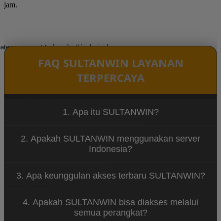
jam.
ate an account to favorite this design!
FAQ SULTANWIN LAYANAN
TERPERCAYA
1. Apa itu SULTANWIN?
SULTANWIN adalah platform dengan akses resmi
2. Apakah SULTANWIN menggunakan server
yang telah diperbarui mengikuti Google update
Indonesia?
terbaru sehingga memberikan performa lebih
stabil dan aman bagi pengguna di Indonesia.
Ya, SULTANWIN didukung server Indonesia yang
3. Apa keunggulan akses terbaru SULTANWIN?
cepat dan minim gangguan, sehingga akses lebih
lancar tanpa lag maupun error.
Keunggulannya meliputi pembaruan sistem
4. Apakah SULTANWIN bisa diakses melalui
mengikuti update terbaru, keamanan data lebih
semua perangkat?
terjaga, serta peningkatan kecepatan akses di