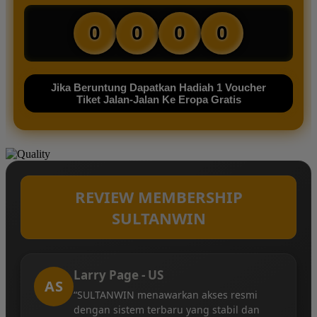
0
0
0
0
Jika Beruntung Dapatkan Hadiah 1 Voucher
Tiket Jalan-Jalan Ke Eropa Gratis
REVIEW MEMBERSHIP
SULTANWIN
Larry Page - US
AS
“SULTANWIN menawarkan akses resmi
dengan sistem terbaru yang stabil dan