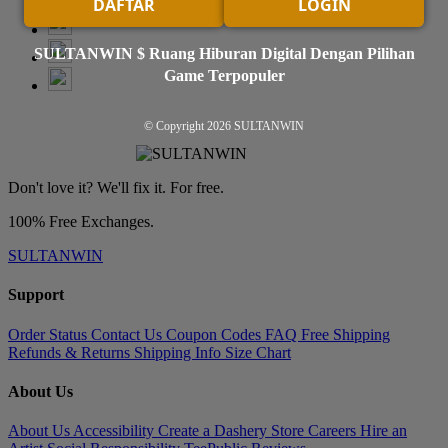
DAFTAR
LOGIN
SULTANWIN $ Ruang Hiburan Digital Dengan Pilihan
Game Terpopuler
© Copyright 2026
SULTANWIN
Don't love it? We'll fix it. For free.
100% Free Exchanges.
SULTANWIN
Support
Order Status
Contact Us
Coupon Codes
FAQ
Free Shipping
Refunds & Returns
Shipping Info
Size Chart
About Us
About Us
Accessibility
Create a Dashery Store
Careers
Hire an