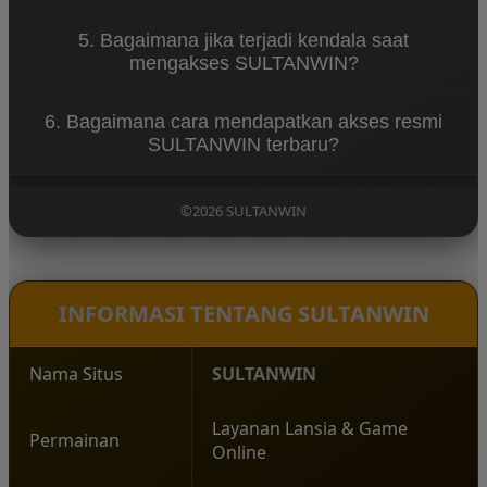
berbagai perangkat.
SULTANWIN dapat diakses melalui smartphone,
5. Bagaimana jika terjadi kendala saat
tablet, maupun desktop dengan tampilan responsif
mengakses SULTANWIN?
dan sistem yang telah dioptimalkan.
Jika mengalami kendala, pengguna dapat
6. Bagaimana cara mendapatkan akses resmi
menghubungi layanan customer service 24 jam
SULTANWIN terbaru?
yang siap membantu menyelesaikan permasalahan
dengan cepat.
Pengguna dapat mengakses link resmi SULTANWIN
yang telah diperbarui agar terhindar dari gangguan
©2026 SULTANWIN
serta memastikan koneksi tetap aman dan stabil.
INFORMASI TENTANG SULTANWIN
Nama Situs
SULTANWIN
Layanan Lansia & Game
Permainan
Online