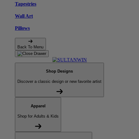
Tapestries
Wall Art
Pillows
Back To Menu
Shop Designs
Discover a classic design or new favorite artist
Apparel
Shop for Adults & Kids