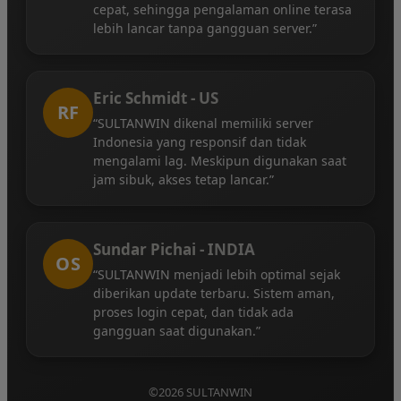
cepat, sehingga pengalaman online terasa
lebih lancar tanpa gangguan server.”
Eric Schmidt - US
RF
“SULTANWIN dikenal memiliki server
Indonesia yang responsif dan tidak
mengalami lag. Meskipun digunakan saat
jam sibuk, akses tetap lancar.”
Sundar Pichai - INDIA
OS
“SULTANWIN menjadi lebih optimal sejak
diberikan update terbaru. Sistem aman,
proses login cepat, dan tidak ada
gangguan saat digunakan.”
©2026 SULTANWIN