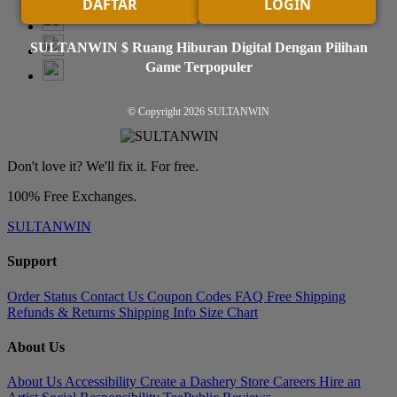
DAFTAR
LOGIN
SULTANWIN $ Ruang Hiburan Digital Dengan Pilihan
Game Terpopuler
© Copyright 2026
SULTANWIN
Don't love it? We'll fix it. For free.
100% Free Exchanges.
SULTANWIN
Support
Order Status
Contact Us
Coupon Codes
FAQ
Free Shipping
Refunds & Returns
Shipping Info
Size Chart
About Us
About Us
Accessibility
Create a Dashery Store
Careers
Hire an