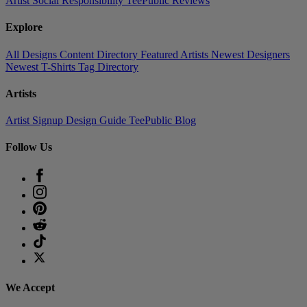
Artist
Social Responsibility
TeePublic Reviews
Explore
All Designs
Content Directory
Featured Artists
Newest Designers
Newest T-Shirts
Tag Directory
Artists
Artist Signup
Design Guide
TeePublic Blog
Follow Us
We Accept