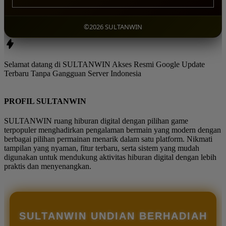
©2026 SULTANWIN
Selamat datang di SULTANWIN Akses Resmi Google Update
Terbaru Tanpa Gangguan Server Indonesia
PROFIL SULTANWIN
SULTANWIN ruang hiburan digital dengan pilihan game
terpopuler menghadirkan pengalaman bermain yang modern dengan
berbagai pilihan permainan menarik dalam satu platform. Nikmati
tampilan yang nyaman, fitur terbaru, serta sistem yang mudah
digunakan untuk mendukung aktivitas hiburan digital dengan lebih
praktis dan menyenangkan.
SULTANWIN UNDIAN BERHADIAH