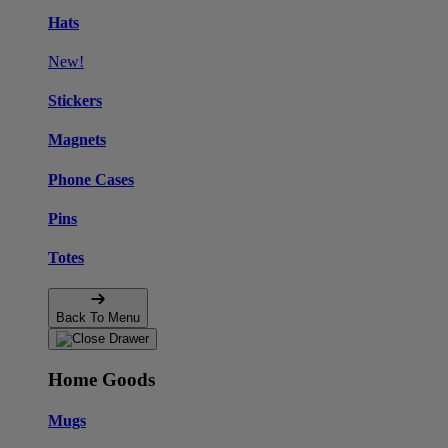
Hats
New!
Stickers
Magnets
Phone Cases
Pins
Totes
Back To Menu
Home Goods
Mugs