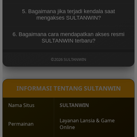
berbagai perangkat.
SULTANWIN dapat diakses melalui smartphone,
5. Bagaimana jika terjadi kendala saat
tablet, maupun desktop dengan tampilan responsif
mengakses SULTANWIN?
dan sistem yang telah dioptimalkan.
Jika mengalami kendala, pengguna dapat
6. Bagaimana cara mendapatkan akses resmi
menghubungi layanan customer service 24 jam
SULTANWIN terbaru?
yang siap membantu menyelesaikan permasalahan
dengan cepat.
Pengguna dapat mengakses link resmi SULTANWIN
yang telah diperbarui agar terhindar dari gangguan
©2026 SULTANWIN
serta memastikan koneksi tetap aman dan stabil.
INFORMASI TENTANG SULTANWIN
Nama Situs
SULTANWIN
Layanan Lansia & Game
Permainan
Online