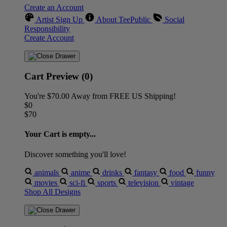
Create an Account
Artist Sign Up
About TeePublic
Social
Responsibility
Create Account
Cart Preview (0)
You're
$70.00
Away from
FREE US Shipping!
$0
$70
Your Cart is empty...
Discover something you'll love!
animals
anime
drinks
fantasy
food
funny
movies
sci-fi
sports
television
vintage
Shop All Designs