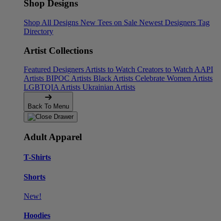
Shop Designs
Shop All Designs
New Tees on Sale
Newest Designers
Tag
Directory
Artist Collections
Featured Designers
Artists to Watch
Creators to Watch
AAPI
Artists
BIPOC Artists
Black Artists
Celebrate Women Artists
LGBTQIA Artists
Ukrainian Artists
Back To Menu
Adult Apparel
T-Shirts
Shorts
New!
Hoodies