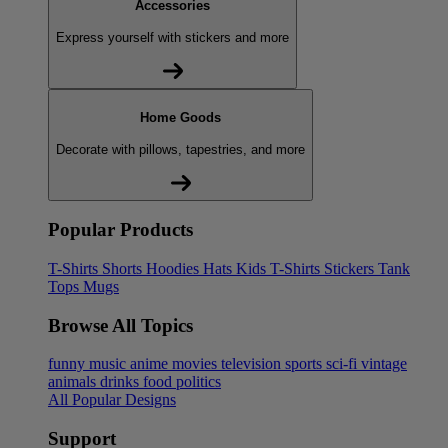
Accessories
Express yourself with stickers and more
Home Goods
Decorate with pillows, tapestries, and more
Popular Products
T-Shirts
Shorts
Hoodies
Hats
Kids T-Shirts
Stickers
Tank
Tops
Mugs
Browse All Topics
funny
music
anime
movies
television
sports
sci-fi
vintage
animals
drinks
food
politics
All Popular Designs
Support