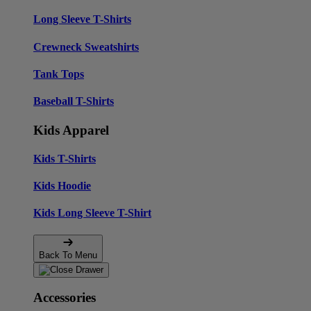
Long Sleeve T-Shirts
Crewneck Sweatshirts
Tank Tops
Baseball T-Shirts
Kids Apparel
Kids T-Shirts
Kids Hoodie
Kids Long Sleeve T-Shirt
Back To Menu
Accessories