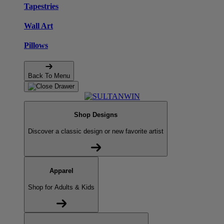
Tapestries
Wall Art
Pillows
Back To Menu
Shop Designs
Discover a classic design or new favorite artist
Apparel
Shop for Adults & Kids