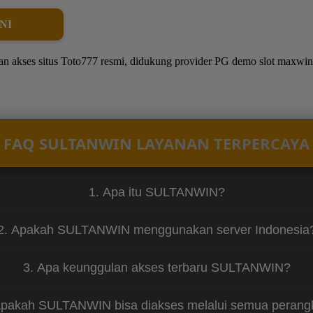
NI
gan akses situs Toto777 resmi, didukung provider PG demo slot maxwin 
FAQ SULTANWIN LAYANAN TERPERCAYA
1. Apa itu SULTANWIN?
orm dengan akses resmi yang telah diperbarui mengikuti 
2. Apakah SULTANWIN menggunakan server Indonesia
rforma lebih stabil dan aman bagi pengguna di Indonesia
 server Indonesia yang cepat dan minim gangguan, sehing
3. Apa keunggulan akses terbaru SULTANWIN?
.
 pembaruan sistem mengikuti update terbaru, keamanan dat
Apakah SULTANWIN bisa diakses melalui semua perang
akses di berbagai perangkat.