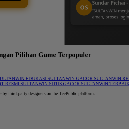
Sundar Pichai 
OS
“SULTANWIN menjadi
aman, proses login
gan Pilihan Game Terpopuler
SULTANWIN EDUKASI
SULTANWIN GACOR
SULTANWIN RE
OT RESMI
SULTANWIN SITUS GACOR
SULTANWIN TERBAI
 by third-party designers on the TeePublic platform.