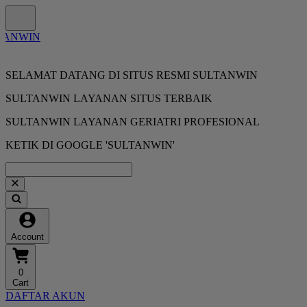
SELAMAT DATANG DI SITUS RESMI SULTANWIN
SULTANWIN LAYANAN SITUS TERBAIK
SULTANWIN LAYANAN GERIATRI PROFESIONAL
KETIK DI GOOGLE 'SULTANWIN'
Account
0
Cart
DAFTAR AKUN