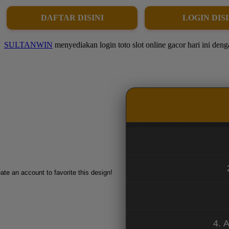
DAFTAR DISINI
LOGIN DISI
SULTANWIN
menyediakan login toto slot online gacor hari ini den
SULTANWIN adalah platf
sehingga memberikan pe
ate an account to favorite this design!
Ya, SULTANWIN didukung
tanpa lag maupun error
Keunggulannya meliputi
4. 
peningkatan kecepatan 