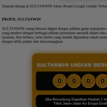
Selamat datang di SULTANWIN Akses Resmi Google Update Terbar
PROFIL SULTANWIN
SULTANWIN ruang hiburan digital dengan pilihan game terpopuler
yang modern dengan berbagai pilihan permainan menarik dalam satu 
nyaman, fitur terbaru, serta sistem yang mudah digunakan untuk mendu
dengan lebih praktis dan menyenangkan.
SULTANWIN UNDIAN BER
0
0
0
0
Jika Beruntung Dapatkan Hadiah 1 V
Tiket Jalan-Jalan Ke Eropa Grat