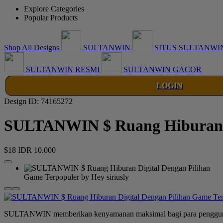
Explore Categories
Popular Products
Shop All Designs
SULTANWIN
SITUS SULTANW
SULTANWIN RESMI
SULTANWIN GACOR
LOGIN
Design ID: 74165272
SULTANWIN $ Ruang Hiburan D
$18
IDR 10.000
SULTANWIN memberikan kenyamanan maksimal bagi para penggu