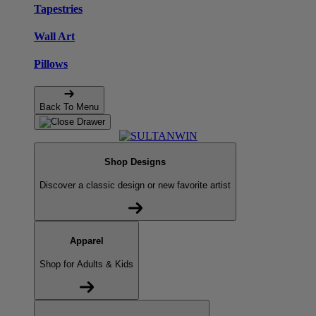
Tapestries
Wall Art
Pillows
Back To Menu
Shop Designs
Discover a classic design or new favorite artist
Apparel
Shop for Adults & Kids