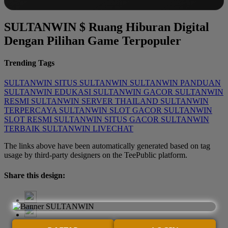
SULTANWIN $ Ruang Hiburan Digital
Dengan Pilihan Game Terpopuler
Trending Tags
SULTANWIN
SITUS SULTANWIN
SULTANWIN PANDUAN
SULTANWIN EDUKASI
SULTANWIN GACOR
SULTANWIN
RESMI
SULTANWIN SERVER THAILAND
SULTANWIN
TERPERCAYA
SULTANWIN SLOT GACOR
SULTANWIN
SLOT RESMI
SULTANWIN SITUS GACOR
SULTANWIN
TERBAIK
SULTANWIN LIVECHAT
The links above have been automatically generated based on tag
usage by third-party designers on the TeePublic platform.
Share this design: