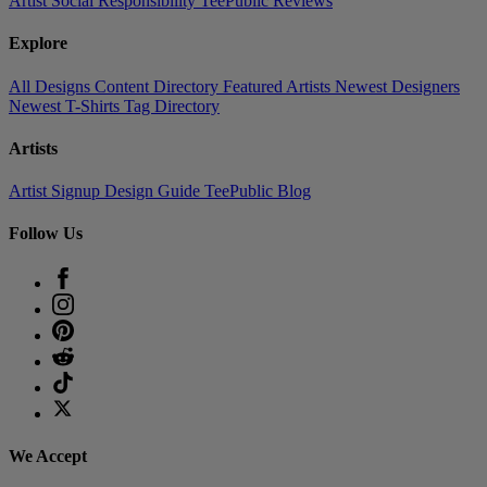
Artist
Social Responsibility
TeePublic Reviews
Explore
All Designs
Content Directory
Featured Artists
Newest Designers
Newest T-Shirts
Tag Directory
Artists
Artist Signup
Design Guide
TeePublic Blog
Follow Us
We Accept