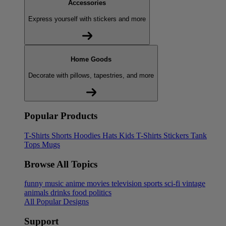
Accessories
Express yourself with stickers and more
Home Goods
Decorate with pillows, tapestries, and more
Popular Products
T-Shirts
Shorts
Hoodies
Hats
Kids T-Shirts
Stickers
Tank
Tops
Mugs
Browse All Topics
funny
music
anime
movies
television
sports
sci-fi
vintage
animals
drinks
food
politics
All Popular Designs
Support