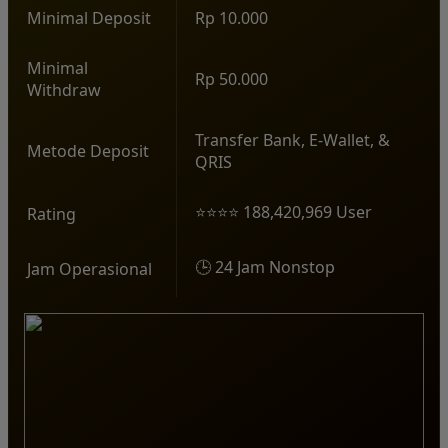
Minimal Deposit
Rp 10.000
Minimal
Rp 50.000
Withdraw
Transfer Bank, E-Wallet, &
Metode Deposit
QRIS
⭐⭐⭐⭐ 188,420,969 User
Rating
🕒 24 Jam Nonstop
Jam Operasional