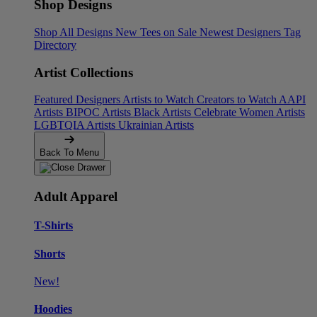
Shop Designs
Shop All Designs
New Tees on Sale
Newest Designers
Tag
Directory
Artist Collections
Featured Designers
Artists to Watch
Creators to Watch
AAPI
Artists
BIPOC Artists
Black Artists
Celebrate Women Artists
LGBTQIA Artists
Ukrainian Artists
Back To Menu
Adult Apparel
T-Shirts
Shorts
New!
Hoodies