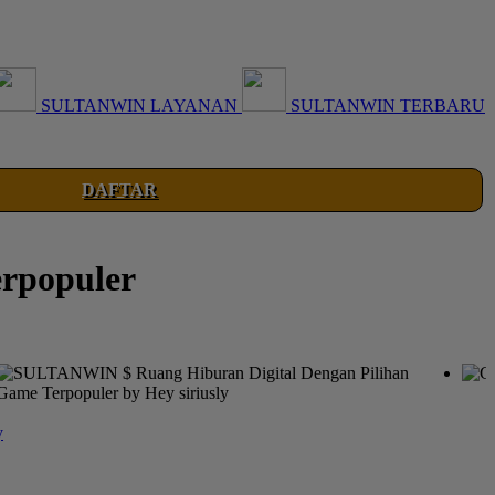
SULTANWIN LAYANAN
SULTANWIN TERBARU
DAFTAR
rpopuler