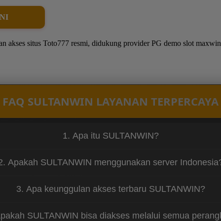
NI
gan akses situs Toto777 resmi, didukung provider PG demo slot maxwin 
FAQ SULTANWIN LAYANAN TERPERCAYA
1. Apa itu SULTANWIN?
orm dengan akses resmi yang telah diperbarui mengikuti 
2. Apakah SULTANWIN menggunakan server Indonesia
rforma lebih stabil dan aman bagi pengguna di Indonesia
 server Indonesia yang cepat dan minim gangguan, sehing
3. Apa keunggulan akses terbaru SULTANWIN?
.
 pembaruan sistem mengikuti update terbaru, keamanan dat
Apakah SULTANWIN bisa diakses melalui semua perang
akses di berbagai perangkat.