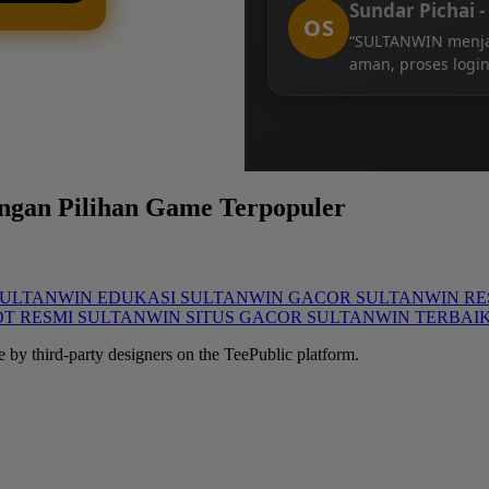
Sundar Pichai 
OS
“SULTANWIN menjadi
aman, proses login
gan Pilihan Game Terpopuler
SULTANWIN EDUKASI
SULTANWIN GACOR
SULTANWIN RE
OT RESMI
SULTANWIN SITUS GACOR
SULTANWIN TERBAI
 by third-party designers on the TeePublic platform.