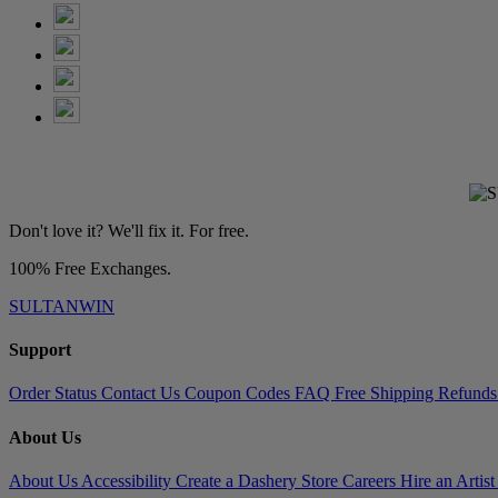
Don't love it? We'll fix it. For free.
100% Free Exchanges.
SULTANWIN
Support
Order Status
Contact Us
Coupon Codes
FAQ
Free Shipping
Refunds
About Us
About Us
Accessibility
Create a Dashery Store
Careers
Hire an Artis