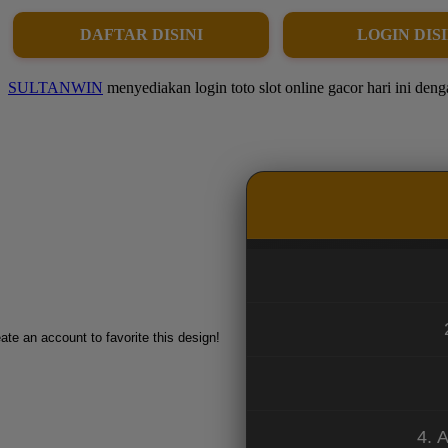
DAFTAR DISINI
LOGIN DISI
SULTANWIN
menyediakan login toto slot online gacor hari ini den
SULTANWIN adalah platf
sehingga memberikan pe
ate an account to favorite this design!
Ya, SULTANWIN didukung
tanpa lag maupun error
Keunggulannya meliputi
4. 
peningkatan kecepatan 