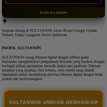
©2026 SULTANWIN
Selamat datang di SULTANWIN Akses Resmi Google Update
Terbaru Tanpa Gangguan Server Indonesia
PROFIL SULTANWIN
SULTANWIN ruang hiburan digital dengan pilihan game
terpopuler menghadirkan pengalaman bermain yang modern dengan
berbagai pilihan permainan menarik dalam satu platform. Nikmati
tampilan yang nyaman, fitur terbaru, serta sistem yang mudah
digunakan untuk mendukung aktivitas hiburan digital dengan lebih
praktis dan menyenangkan.
SULTANWIN UNDIAN BERHADIAH