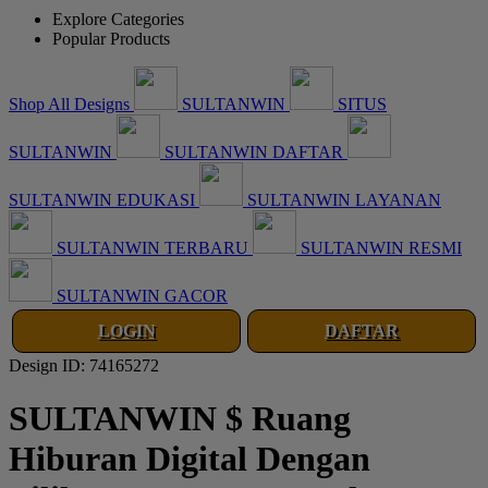
Explore Categories
Popular Products
Shop All Designs
SULTANWIN
SITUS
SULTANWIN
SULTANWIN DAFTAR
SULTANWIN EDUKASI
SULTANWIN LAYANAN
SULTANWIN TERBARU
SULTANWIN RESMI
SULTANWIN GACOR
LOGIN
DAFTAR
Design ID: 74165272
SULTANWIN $ Ruang
Hiburan Digital Dengan