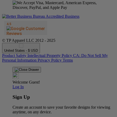
© TP Apparel LLC 2012 - 2025
United States - $ USD
Product Safety
Intellectual Property Policy
CA: Do Not Sell My
Personal Information
Privacy Policy
Terms
Welcome Guest!
Log In
Sign Up
Create an account to save your favorite designs for viewing
anytime, on any device.