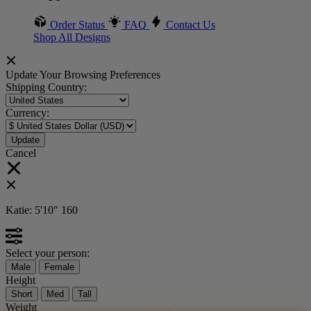
Order Status
FAQ
Contact Us
Shop All Designs
Update Your Browsing Preferences
Shipping Country:
Currency:
Cancel
Katie:
5'10"
160
Select your person:
Male
Female
Height
Short
Med
Tall
Weight