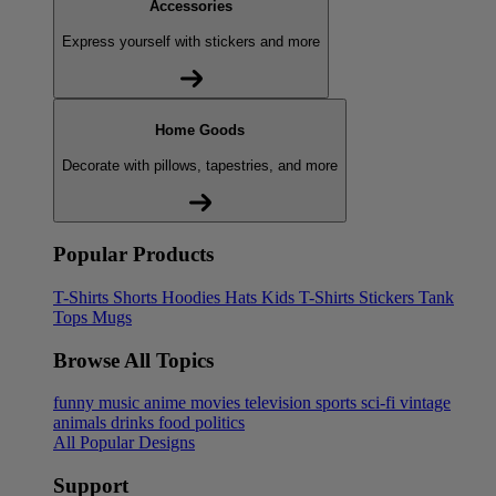
Accessories
Express yourself with stickers and more
Home Goods
Decorate with pillows, tapestries, and more
Popular Products
T-Shirts
Shorts
Hoodies
Hats
Kids T-Shirts
Stickers
Tank
Tops
Mugs
Browse All Topics
funny
music
anime
movies
television
sports
sci-fi
vintage
animals
drinks
food
politics
All Popular Designs
Support