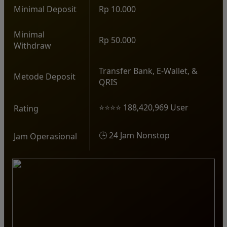
Minimal Deposit
Rp 10.000
Minimal
Rp 50.000
Withdraw
Transfer Bank, E-Wallet, &
Metode Deposit
QRIS
⭐⭐⭐⭐ 188,420,969 User
Rating
🕒 24 Jam Nonstop
Jam Operasional