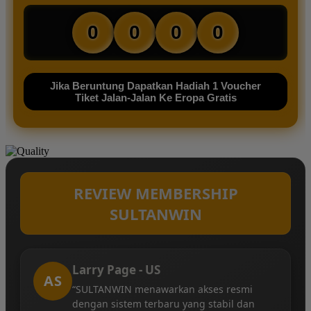
0
0
0
0
Jika Beruntung Dapatkan Hadiah 1 Voucher
Tiket Jalan-Jalan Ke Eropa Gratis
REVIEW MEMBERSHIP
SULTANWIN
Larry Page - US
AS
“SULTANWIN menawarkan akses resmi
dengan sistem terbaru yang stabil dan