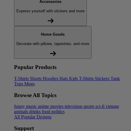
Accessories
Express yourself with stickers and more
Home Goods
Decorate with pillows, tapestries, and more
Popular Products
T-Shirts
Shorts
Hoodies
Hats
Kids T-Shirts
Stickers
Tank
Tops
Mugs
Browse All Topics
funny
music
anime
movies
television
sports
sci-fi
vintage
animals
drinks
food
politics
All Popular Designs
Support