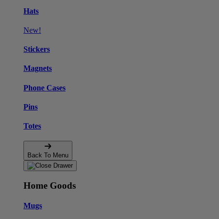
Hats
New!
Stickers
Magnets
Phone Cases
Pins
Totes
Back To Menu
Home Goods
Mugs