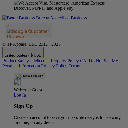
© TP Apparel LLC 2012 - 2025
United States - $ USD
Product Safety
Intellectual Property Policy
CA: Do Not Sell My
Personal Information
Privacy Policy
Terms
Welcome Guest!
Log In
Sign Up
Create an account to save your favorite designs for viewing
anytime, on any device.