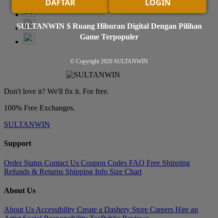
DAFTAR
LOGIN
SULTANWIN $ Ruang Hiburan Digital Dengan Pilihan
Game Terpopuler
© Copyright 2026
SULTANWIN
Don't love it? We'll fix it. For free.
100% Free Exchanges.
SULTANWIN
Support
Order Status
Contact Us
Coupon Codes
FAQ
Free Shipping
Refunds & Returns
Shipping Info
Size Chart
About Us
About Us
Accessibility
Create a Dashery Store
Careers
Hire an