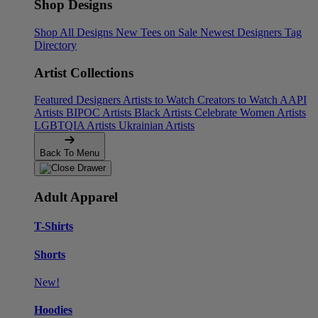
Shop Designs
Shop All Designs
New Tees on Sale
Newest Designers
Tag
Directory
Artist Collections
Featured Designers
Artists to Watch
Creators to Watch
AAPI
Artists
BIPOC Artists
Black Artists
Celebrate Women Artists
LGBTQIA Artists
Ukrainian Artists
Back To Menu
Adult Apparel
T-Shirts
Shorts
New!
Hoodies