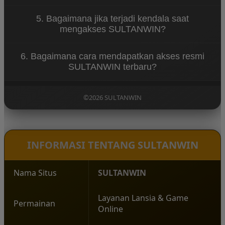
berbagai perangkat.
SULTANWIN dapat diakses melalui smartphone,
5. Bagaimana jika terjadi kendala saat
tablet, maupun desktop dengan tampilan responsif
mengakses SULTANWIN?
dan sistem yang telah dioptimalkan.
Jika mengalami kendala, pengguna dapat
6. Bagaimana cara mendapatkan akses resmi
menghubungi layanan customer service 24 jam
SULTANWIN terbaru?
yang siap membantu menyelesaikan permasalahan
dengan cepat.
Pengguna dapat mengakses link resmi SULTANWIN
yang telah diperbarui agar terhindar dari gangguan
©2026 SULTANWIN
serta memastikan koneksi tetap aman dan stabil.
INFORMASI TENTANG SULTANWIN
Nama Situs
SULTANWIN
Layanan Lansia & Game
Permainan
Online