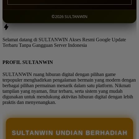
©2026 SULTANWIN
Selamat datang di SULTANWIN Akses Resmi Google Update
Terbaru Tanpa Gangguan Server Indonesia
PROFIL SULTANWIN
SULTANWIN ruang hiburan digital dengan pilihan game
terpopuler menghadirkan pengalaman bermain yang modern dengan
berbagai pilihan permainan menarik dalam satu platform. Nikmati
tampilan yang nyaman, fitur terbaru, serta sistem yang mudah
digunakan untuk mendukung aktivitas hiburan digital dengan lebih
praktis dan menyenangkan.
SULTANWIN UNDIAN BERHADIAH