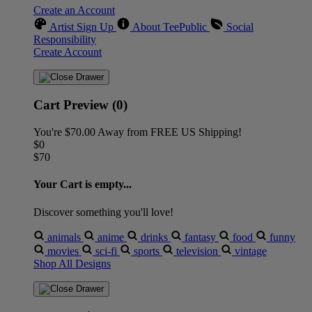
Create an Account
Artist Sign Up
About TeePublic
Social
Responsibility
Create Account
Cart Preview (0)
You're
$70.00
Away from
FREE US Shipping!
$0
$70
Your Cart is empty...
Discover something you'll love!
animals
anime
drinks
fantasy
food
funny
movies
sci-fi
sports
television
vintage
Shop All Designs