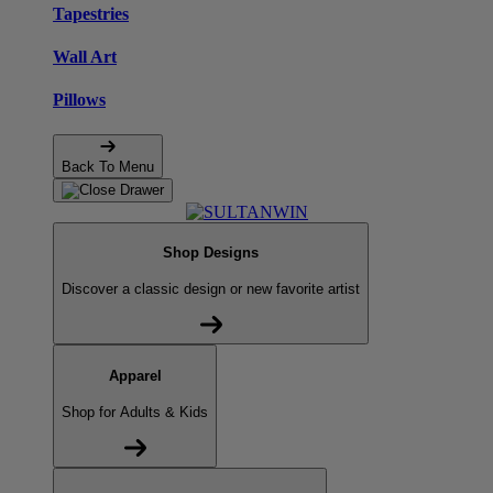
Tapestries
Wall Art
Pillows
Back To Menu
Shop Designs
Discover a classic design or new favorite artist
Apparel
Shop for Adults & Kids