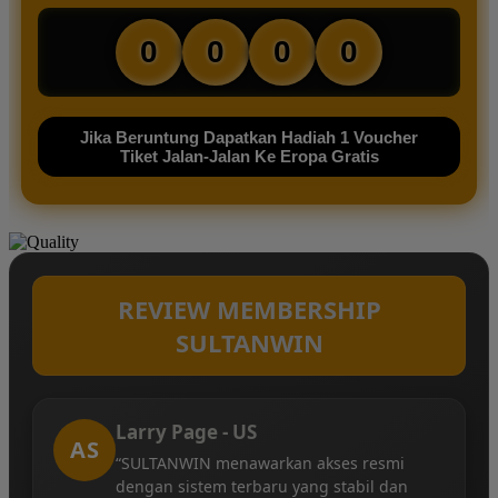
0
0
0
0
Jika Beruntung Dapatkan Hadiah 1 Voucher
Tiket Jalan-Jalan Ke Eropa Gratis
REVIEW MEMBERSHIP
SULTANWIN
Larry Page - US
AS
“SULTANWIN menawarkan akses resmi
dengan sistem terbaru yang stabil dan