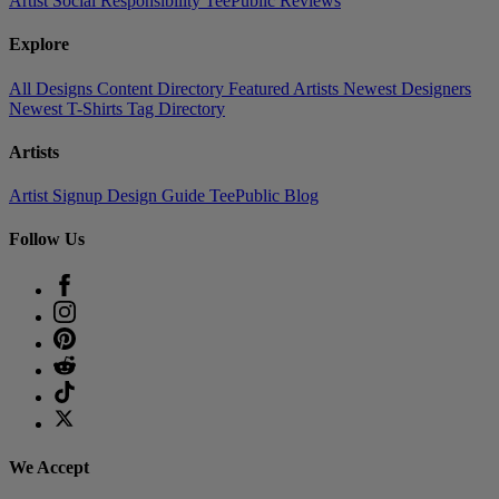
Artist
Social Responsibility
TeePublic Reviews
Explore
All Designs
Content Directory
Featured Artists
Newest Designers
Newest T-Shirts
Tag Directory
Artists
Artist Signup
Design Guide
TeePublic Blog
Follow Us
We Accept