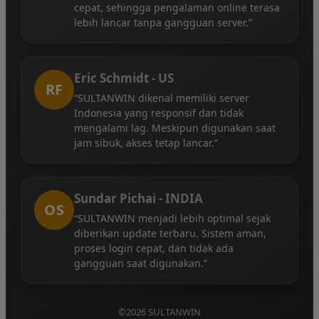
cepat, sehingga pengalaman online terasa
lebih lancar tanpa gangguan server.”
Eric Schmidt - US
RF
“SULTANWIN dikenal memiliki server
Indonesia yang responsif dan tidak
mengalami lag. Meskipun digunakan saat
jam sibuk, akses tetap lancar.”
Sundar Pichai - INDIA
OS
“SULTANWIN menjadi lebih optimal sejak
diberikan update terbaru. Sistem aman,
proses login cepat, dan tidak ada
gangguan saat digunakan.”
©2026 SULTANWIN