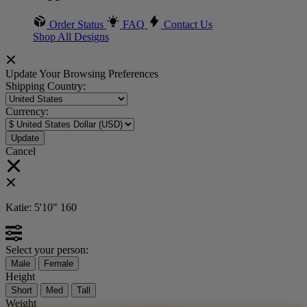
Order Status
FAQ
Contact Us
Shop All Designs
Update Your Browsing Preferences
Shipping Country:
Currency:
Cancel
Katie:
5'10"
160
Select your person:
Male
Female
Height
Short
Med
Tall
Weight