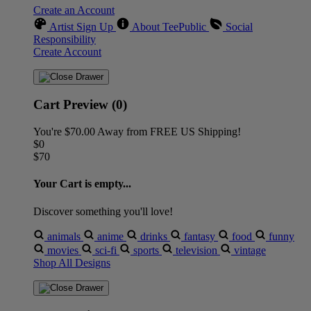
Create an Account
Artist Sign Up
About TeePublic
Social
Responsibility
Create Account
Cart Preview (0)
You're
$70.00
Away from
FREE US Shipping!
$0
$70
Your Cart is empty...
Discover something you'll love!
animals
anime
drinks
fantasy
food
funny
movies
sci-fi
sports
television
vintage
Shop All Designs