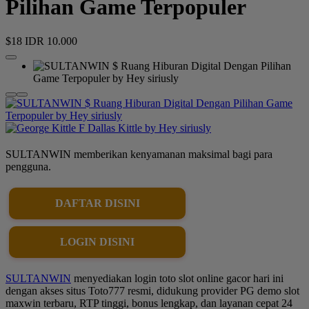
Pilihan Game Terpopuler
$18
IDR 10.000
SULTANWIN memberikan kenyamanan maksimal bagi para
pengguna.
DAFTAR DISINI
LOGIN DISINI
SULTANWIN
menyediakan login toto slot online gacor hari ini
dengan akses situs Toto777 resmi, didukung provider PG demo slot
maxwin terbaru, RTP tinggi, bonus lengkap, dan layanan cepat 24