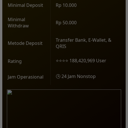
Minimal Deposit
Rp 10.000
Minimal
Rp 50.000
Withdraw
Transfer Bank, E-Wallet, &
Metode Deposit
QRIS
⭐⭐⭐⭐ 188,420,969 User
Rating
🕒 24 Jam Nonstop
Jam Operasional