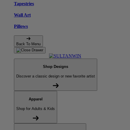
Tapestries
Wall Art
Pillows
Back To Menu
Shop Designs
Discover a classic design or new favorite artist
Apparel
Shop for Adults & Kids